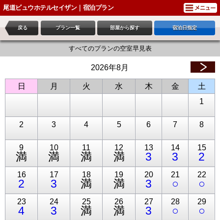
尾道ビュウホテルセイザン｜宿泊プラン
戻る
プラン一覧
部屋から探す
宿泊日指定
すべてのプランの空室早見表
2026年8月
日
月
火
水
木
金
土
1
2
3
4
5
6
7
8
9
10
11
12
13
14
15
満
満
満
満
3
3
2
16
17
18
19
20
21
22
2
3
満
満
3
○
○
23
24
25
26
27
28
29
4
3
満
満
3
○
○