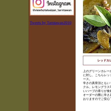
Tweets by Tarntawan2010
レッドカ
上のグリーンカレー
に対し、こちらレッ
ース。
辛さの真骨頂ともい
クル、レモングラス
いハーブの香りが食
オーダーの際に辛さ
おりますのでご安心