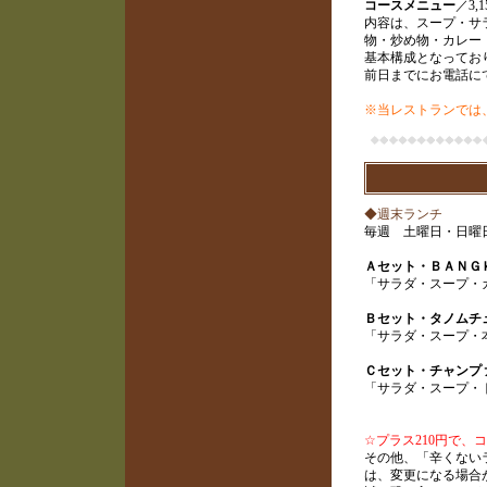
コースメニュー
／3,
内容は、スープ・サ
物・炒め物・カレー
基本構成となってお
前日までにお電話に
※当レストランでは
◆週末ランチ
毎週 土曜日・日曜日 
Ａセット・ＢＡＮＧ
「サラダ・スープ・
Ｂセット・タノムチ
「サラダ・スープ・
Ｃセット・チャンプ
「サラダ・スープ・
☆プラス210円で
その他、「辛くない
は、変更になる場合